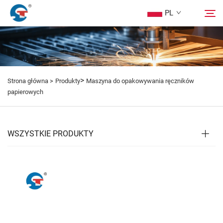
PL
O nas
Wyszukaj
>
Strona główna >
Produkty
Maszyna do opakowywania ręczników
Produkty
papierowych
Przykład Projektu
WSZYSTKIE PRODUKTY
Usługa
Wiadomości
Skontaktuj Się Z Nami