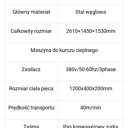
Główny materiał
Stal węglowa
Całkowity rozmiar
2610×1450×1530mm
Maszyna do kurczu cieplnego
Zasilacz
380v/50-60hz/3phase
Rozmiar ciała pieca
1200x400x200mm
Prędkość transportu
40m/min
Taśma
Pas konwayerowy, rurka