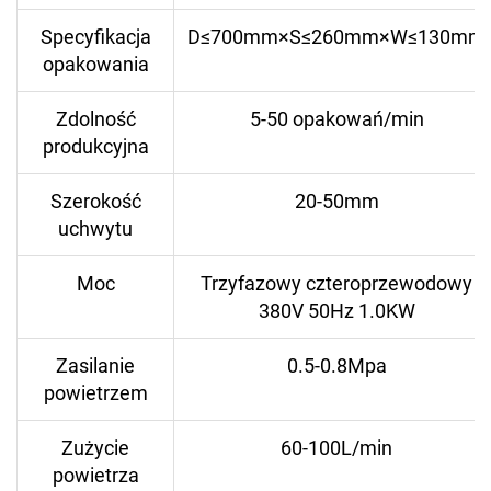
Specyfikacja
D≤700mm×S≤260mm×W≤130mm
opakowania
Zdolność
5-50 opakowań/min
produkcyjna
Szerokość
20-50mm
uchwytu
Moc
Trzyfazowy czteroprzewodowy
380V 50Hz 1.0KW
Zasilanie
0.5-0.8Mpa
powietrzem
Zużycie
60-100L/min
powietrza