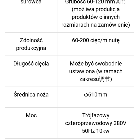
surowca
Grubość 60-120 mm调节
(możliwa produkcja
produktów o innych
rozmiarach na zamówienie)
Zdolność
60-200 cięć/minutę
produkcyjna
Długość cięcia
Może być swobodnie
ustawiona (w ramach
zakresu调节)
Średnica noża
φ610mm
Moc
Trójfazowy
czteroprzewodowy 380V
50Hz 10kw