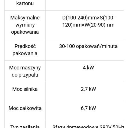
kartonu
Maksymalne
D(100-240)mm×S(100-
wymiary
120)mm×W(20-90)mm
opakowania
Prędkość
30-100 opakowań/minuta
pakowania
Moc maszyny
4 kW
do przypału
Moc silnika
2,7 kW
Moc całkowita
6,7 kW
Typ zasilania
3fazy 4przewodowe 380V 50Hz