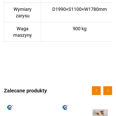
Wymiary
D1990×S1100×W1780mm
zarysu
Waga
900 kg
maszyny
Zalecane produkty