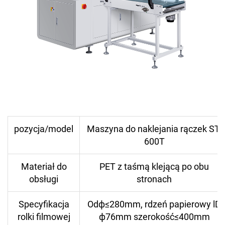
pozycja/model
Maszyna do naklejania rączek ST-
600T
Materiał do
PET z taśmą klejącą po obu
obsługi
stronach
Specyfikacja
Odф≤280mm, rdzeń papierowy lD
rolki filmowej
ф76mm szerokość≤400mm