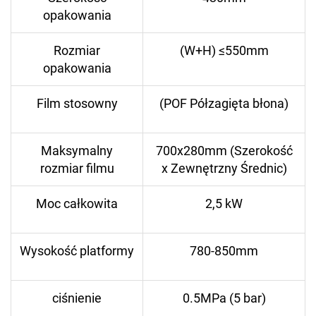
opakowania
Rozmiar
(W+H) ≤550mm
opakowania
Film stosowny
(POF Półzagięta błona)
Maksymalny
700x280mm (Szerokość
rozmiar filmu
x Zewnętrzny Średnic)
Moc całkowita
2,5 kW
Wysokość platformy
780-850mm
ciśnienie
0.5MPa (5 bar)