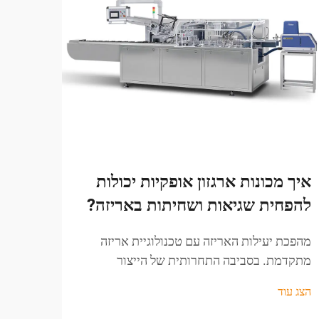
איך מכונות ארגזון אופקיות יכולות
מה ג
להפחית שגיאות ושחיתות באריזה?
להיו
עסקי
מהפכת יעילות האריזה עם טכנולוגיית אריזה
מתקדמת. בסביבה התחרותית של הייצור
הביקו
המודרני, הצורך בפתרונות אריזה מדויקים, יעילים
בסביב
הצג עוד
ולצמצום פסולת הוא חשוב יותר מתמיד. מכונות
אופקי
הצג עו
אריזה אופקיות...