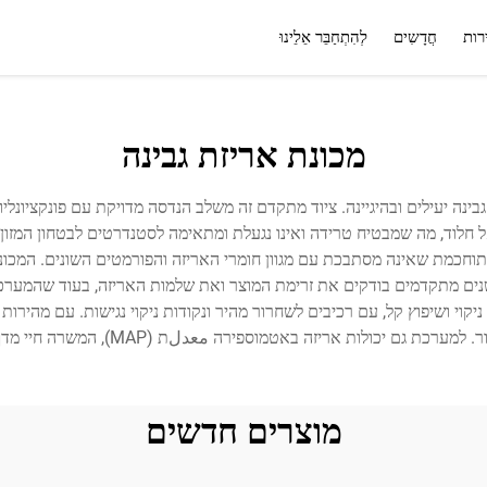
רות
חֲדָשִים
לְהִתְחַבֵּר אֵלֵינוּ
שירות
שאלה נפוצה
מכונת אריזת גבינה
ינה יעילים ובהיגיינה. ציוד מתקדם זה משלב הנדסה מדויקת עם פונקציונליות
 אל חלוד, מה שמבטיח טרידה ואינו נגעלת ומתאימה לסטנדרטים לבטחון המז
ה מתוחכמת שאינה מסתבכת עם מגוון חומרי האריזה והפורמטים השונים. ה
חיישנים מתקדמים בודקים את זרימת המוצר ואת שלמות האריזה, בעוד שהמ
זה באטמוספירה معدلת (MAP), המשרה חיי מדף ארוכים יותר ומתמינה את איכות הגבינה.
מוצרים חדשים