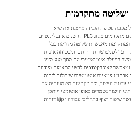
 ושליטה מתקדמות
כונת עטיפת הגבינה מייצגת את שיא
טכנולוגיית האריזה, וכוללת שלטונים מתקדמים מסוג PLC וחושנים אינטליגנטיים
 המתקדמת מאפשרת שליטה מדויקת בכל
קה ועד לטמפרטורת החותם, ומבטיחה איכות
משק הפעלה אינטואיטיבי עם מסך מגע מציג
פיקוח בזמן אמת של כל הפעולות, ומאפשר לאופרаторים לבצע התאמות מיידיות
 אבחון עצמאיות אוטומטיות שיכולות לזהות
יעות על הייצור, וכך מקטינות משמעותית את
וני הייצור נשמרים באופן אוטומטי וייתכן
לייצא אותם לצורך ניתוח, כדי לאפשר שיפור רציף בתהליכי עבודה ו lập דוחות