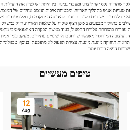
לכך שתהייה נכס יקר ליצרני ומעבדי גבינה. בין היתר, יש לציין את היעילו
טעויות אנוש בתהליך האריזה, ומבטיחה איכות ועיצוב אחידים של המוצר. 
אמת לצרכים משתנים בשוק. תכונות ההיגיינה המתקדמות, כולל מערכות ניקוי
שולבים בתהליך מבצעים באופן רציף פיקוח על שלמות האריזה, דיוק במשקל 
ת עוזרות בהפחתת עלויות התפעול, בעוד ממשק הבקרה האינטואיטיבי מקטי
יצובה המודולרי מאפשר שדרוגים או שינויים עתידיים. מעקב בזמן אמת אחר 
רויות הפצה רבות יותר.
טיפים מעשיים
12
Aug