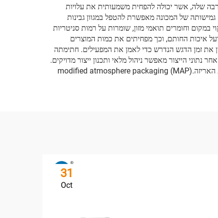
ת הרבה שלה, אשר יכולה להפחית משמעותית את עלויות
גמישותה של המכונה מאפשרת להטפל במגוון גבינות
 במקום וחומרים תואמי מזון, שומרות על רמות סניטריות
ועל איכות החותם, וכך מפחיתים את כמות המוצרים
ן את זמן הדגש הנדרש כדי לאמן את המפעילים. חתימתה
נתוני הייצור מאפשר ניהול מלאי ותכנון ייצור מדויקים.
הבנייה החזקה של המכונה מובילה לאמינות לאורך זמן, בעוד התראות תחזוקה מונעת מונעות עצירת תפעול לא מתוכננת. בנוסף, טכנולוגיית האריזה.modified atmosphere packaging (MAP)
31
Oct