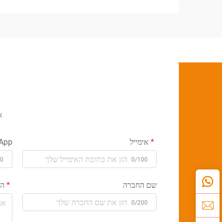
א
אימייל
App
00
0/100
שם החברה
הו
0/200