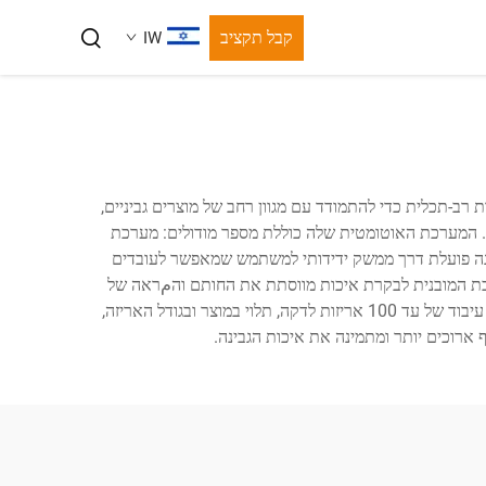
קבל תקציב
IW
 רב-תכלית כדי להתמודד עם מגוון רחב של מוצרים גביניים,
ון. המערכת האוטומטית שלה כוללת מספר מודולים: מערכת
מכונה פועלת דרך ממשק ידידותי למשתמש שמאפשר לעובדים
ערכת המובנית לבקרת איכות מווסתת את החותם והمראה של
האריזות באופן אחיד. עיצוב המודולריות של המכונה מאפשר ניקוי ושיפוץ קל, עם רכיבים לשחרור מהיר ונקודות ניקוי נגישות. עם מהירות עיבוד של עד 100 אריזות לדקה, תלוי במוצר ובגודל האריזה,