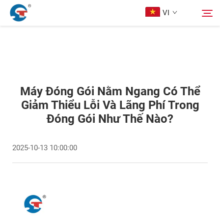
VI
Giới thiệu
Tìm kiếm
Sản phẩm
Máy Đóng Gói Nằm Ngang Có Thể
Giảm Thiểu Lỗi Và Lãng Phí Trong
Đóng Gói Như Thế Nào?
Thiết Kế Trường Hợp
2025-10-13 10:00:00
Dịch Vụ
Tin Tức
Liên Hệ Với Chúng Tôi