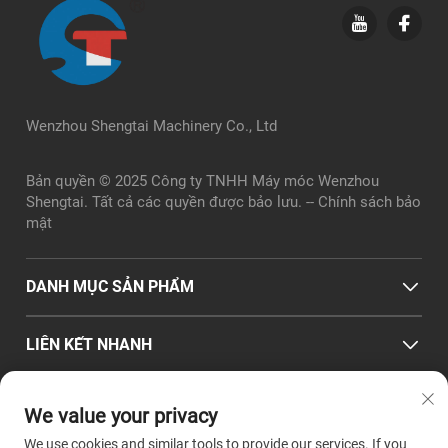
Wenzhou Shengtai Machinery Co., Ltd
Bản quyền © 2025 Công ty TNHH Máy móc Wenzhou
Shengtai. Tất cả các quyền được bảo lưu. --
Chính sách bảo
mật
DANH MỤC SẢN PHẨM
LIÊN KẾT NHANH
THÔNG TIN LIÊN HỆ
We value your privacy
Office add : Số 2, Đường Chuangye, Công viên Nhà máy
We use cookies and similar tools to provide our services. If you