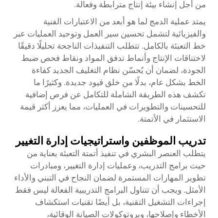
من أجل إنشاء بيئة إنتاج مترابطة وفعالة.
يمتد عملية الدمج لما هو أبعد من الاعتبارات الفنية
والفيزيائية لتشمل تحسين سير العمل وتوحيد العمليات عبر
خط التعبئة بالكامل. تتطلب التنفيذات الناجحة تحليلًا دقيقًا
لاختناقات الإنتاج وأنماط تدفق المواد ونقاط فحص ضبط
الجودة، لضمان أن يُحسّن نظام التغليف الجديد كفاءة
الخط بشكل عام، بدلًا من خلق قيود جديدة. وكثيرًا ما
تكشف هذه الطريقة الشاملة للتكامل عن فرص إضافية
للتحسينات والتطويرات في العمليات، مما يعزز أكثر قيمة
الاستثمار في الأتمتة.
تدريب الموظفين واستراتيجيات إدارة التغيير
يتطلب العنصر البشري في تنفيذ أتمتة التعبئة بعناية من
حيث برامج التدريب، وعمليات إدارة التغيير، ومبادرات
تطوير المهارات المستمرة لضمان النجاح في التبني والأداء
الأمثل. ويجب أن تتناول البرامج التدريبية الفعالة ليس فقط
إجراءات التشغيل التقنية، بل أيضًا تقنيات استكشاف
الأخطاء وإصلاحها، وبروتوكولات الصيانة الوقائية،