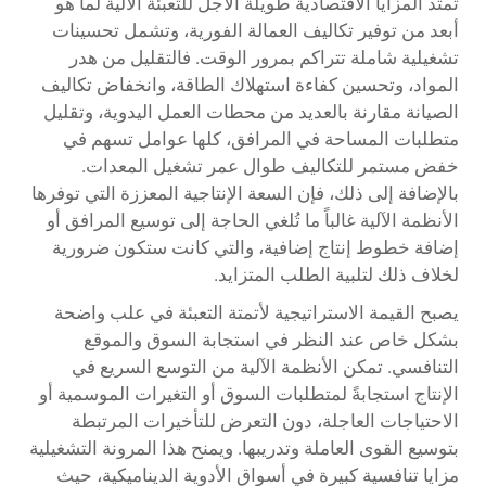
تمتد المزايا الاقتصادية طويلة الأجل للتعبئة الآلية لما هو
أبعد من توفير تكاليف العمالة الفورية، وتشمل تحسينات
تشغيلية شاملة تتراكم بمرور الوقت. فالتقليل من هدر
المواد، وتحسين كفاءة استهلاك الطاقة، وانخفاض تكاليف
الصيانة مقارنة بالعديد من محطات العمل اليدوية، وتقليل
متطلبات المساحة في المرافق، كلها عوامل تسهم في
خفض مستمر للتكاليف طوال عمر تشغيل المعدات.
بالإضافة إلى ذلك، فإن السعة الإنتاجية المعززة التي توفرها
الأنظمة الآلية غالباً ما تُلغي الحاجة إلى توسيع المرافق أو
إضافة خطوط إنتاج إضافية، والتي كانت ستكون ضرورية
لخلاف ذلك لتلبية الطلب المتزايد.
يصبح القيمة الاستراتيجية لأتمتة التعبئة في علب واضحة
بشكل خاص عند النظر في استجابة السوق والموقع
التنافسي. تمكن الأنظمة الآلية من التوسع السريع في
الإنتاج استجابةً لمتطلبات السوق أو التغيرات الموسمية أو
الاحتياجات العاجلة، دون التعرض للتأخيرات المرتبطة
بتوسيع القوى العاملة وتدريبها. ويمنح هذا المرونة التشغيلية
مزايا تنافسية كبيرة في أسواق الأدوية الديناميكية، حيث