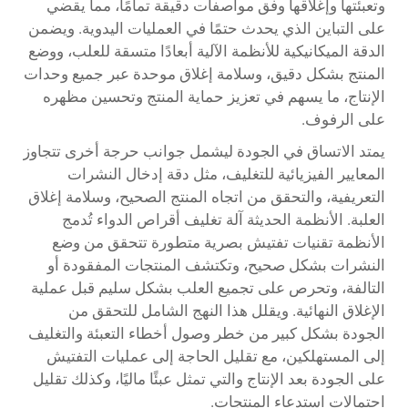
وتعبئتها وإغلاقها وفق مواصفات دقيقة تمامًا، مما يقضي
على التباين الذي يحدث حتمًا في العمليات اليدوية. ويضمن
الدقة الميكانيكية للأنظمة الآلية أبعادًا متسقة للعلب، ووضع
المنتج بشكل دقيق، وسلامة إغلاق موحدة عبر جميع وحدات
الإنتاج، ما يسهم في تعزيز حماية المنتج وتحسين مظهره
على الرفوف.
يمتد الاتساق في الجودة ليشمل جوانب حرجة أخرى تتجاوز
المعايير الفيزيائية للتغليف، مثل دقة إدخال النشرات
التعريفية، والتحقق من اتجاه المنتج الصحيح، وسلامة إغلاق
العلبة. الأنظمة الحديثة
آلة تغليف أقراص الدواء
تُدمج
الأنظمة تقنيات تفتيش بصرية متطورة تتحقق من وضع
النشرات بشكل صحيح، وتكتشف المنتجات المفقودة أو
التالفة، وتحرص على تجميع العلب بشكل سليم قبل عملية
الإغلاق النهائية. ويقلل هذا النهج الشامل للتحقق من
الجودة بشكل كبير من خطر وصول أخطاء التعبئة والتغليف
إلى المستهلكين، مع تقليل الحاجة إلى عمليات التفتيش
على الجودة بعد الإنتاج والتي تمثل عبئًا ماليًا، وكذلك تقليل
احتمالات استدعاء المنتجات.