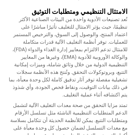
الامتثال التنظيمي ومتطلبات التوثيق
تُعد تصنيعات الأدوية واحدة من البيئات الصناعية الأكثر
تنظيمًا، حيث يؤثر الامتثال للتغليف تأثيرًا مباشرًا على
اعتماد المنتج، والوصول إلى السوق، والترخيص المستمر
للعمليات. توفر أنظمة التغليف الآلية قدرات متكاملة
للامتثال تدعم الالتزام بمعايير إدارة الغذاء والدواء (FDA)،
والوكالة الأوروبية للأدوية (EMA)، وغيرها من المعايير
التنظيمية الدولية من خلال وثائق شاملة، وميزات إمكانية
التتبع، وبروتوكولات التحقق. وتُنتج هذه الأنظمة سجلات
تشغيلية مفصلة توفر آثار تدقيق كاملة لكل وحدة معبأة، بما
في ذلك بيانات التوقيت، ونقاط فحص الجودة، وأي شذوذ
يتم اكتشافه أثناء عملية التغليف.
تمتد مزايا التحقق من صحة معدات التغليف الآلية لتشمل
الدعم المتطلبات التنظيمية الناشئة مثل تسلسل الأرقام
ومتطلبات التتبع. يمكن للأنظمة الحديثة أن تتكامل بسلاسة
مع معدات التسلسل لضمان حصول كل وحدة معبأة على