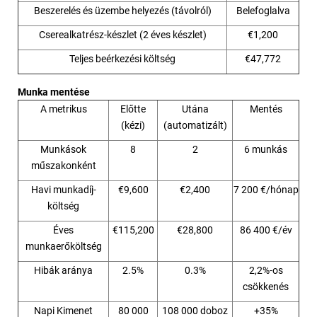
Beszerelés és üzembe helyezés (távolról)
Belefoglalva
Cserealkatrész-készlet (2 éves készlet)
€1,200
Teljes beérkezési költség
€47,772
Munka mentése
A metrikus
Előtte
Utána
Mentés
(kézi)
(automatizált)
Munkások
8
2
6 munkás
műszakonként
Havi munkadíj-
€9,600
€2,400
7 200 €/hónap
költség
Éves
€115,200
€28,800
86 400 €/év
munkaerőköltség
Hibák aránya
2.5%
0.3%
2,2%-os
csökkenés
Napi Kimenet
80 000
108 000 doboz
+35%