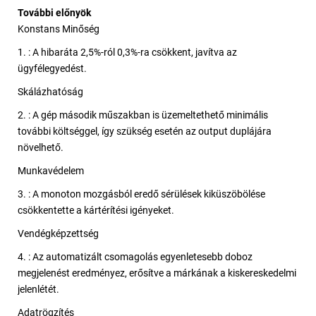
További előnyök
Konstans Minőség
1. : A hibaráta 2,5%-ról 0,3%-ra csökkent, javítva az
ügyfélegyedést.
Skálázhatóság
2. : A gép második műszakban is üzemeltethető minimális
további költséggel, így szükség esetén az output duplájára
növelhető.
Munkavédelem
3. : A monoton mozgásból eredő sérülések kiküszöbölése
csökkentette a kártérítési igényeket.
Vendégképzettség
4. : Az automatizált csomagolás egyenletesebb doboz
megjelenést eredményez, erősítve a márkának a kiskereskedelmi
jelenlétét.
Adatrögzítés