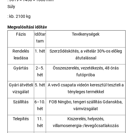
Súly
: kb. 2100 kg
Megvalósítási időtáv
Fázis
Időtar
Tevékenységek
tam
Rendelés
1. hét
Szerződéskötés, a vételár 30%-os előleg
leadása
átutalással
Gyártás
2–5.
Összeszerelés, vezetékezés, 48 órás
hét
futópróba
Gyári átvételi
5. hét
A vevő csapata videón keresztül teszteli a
vizsgálat
tényleges termékkel
Szállítás
6–10.
FOB Ningbo, tengeri szállítás Gdanskba,
hét
vámvizsgálat
Telepítés
11.
Kiszerelés, helyezés,
hét
villamosenergia-/levegőcsatlakozás