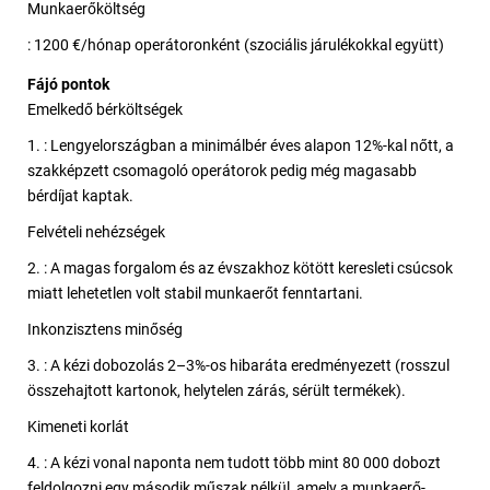
Munkaerőköltség
: 1200 €/hónap operátoronként (szociális járulékokkal együtt)
Fájó pontok
Emelkedő bérköltségek
1. : Lengyelországban a minimálbér éves alapon 12%-kal nőtt, a
szakképzett csomagoló operátorok pedig még magasabb
bérdíjat kaptak.
Felvételi nehézségek
2. : A magas forgalom és az évszakhoz kötött keresleti csúcsok
miatt lehetetlen volt stabil munkaerőt fenntartani.
Inkonzisztens minőség
3. : A kézi dobozolás 2–3%-os hibaráta eredményezett (rosszul
összehajtott kartonok, helytelen zárás, sérült termékek).
Kimeneti korlát
4. : A kézi vonal naponta nem tudott több mint 80 000 dobozt
feldolgozni egy második műszak nélkül, amely a munkaerő-