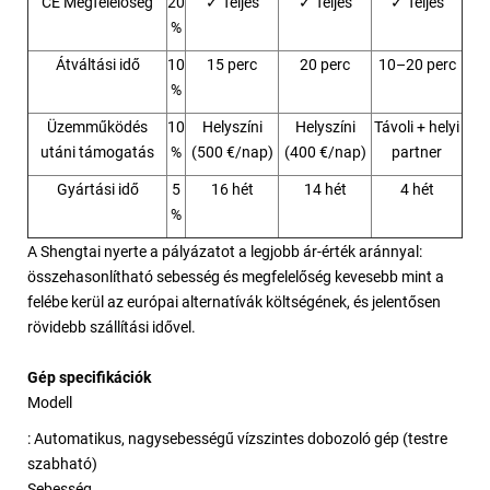
CE Megfelelőség
20
✓ Teljes
✓ Teljes
✓ Teljes
%
Átváltási idő
10
15 perc
20 perc
10–20 perc
%
Üzemműködés
10
Helyszíni
Helyszíni
Távoli + helyi
utáni támogatás
%
(500 €/nap)
(400 €/nap)
partner
Gyártási idő
5
16 hét
14 hét
4 hét
%
A Shengtai nyerte a pályázatot a legjobb ár-érték aránnyal:
összehasonlítható sebesség és megfelelőség kevesebb mint a
felébe kerül az európai alternatívák költségének, és jelentősen
rövidebb szállítási idővel.
Gép specifikációk
Modell
: Automatikus, nagysebességű vízszintes dobozoló gép (testre
szabható)
Sebesség