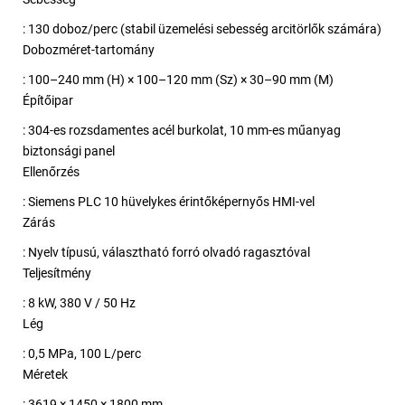
: 130 doboz/perc (stabil üzemelési sebesség arcitörlők számára)
Dobozméret-tartomány
: 100–240 mm (H) × 100–120 mm (Sz) × 30–90 mm (M)
Építőipar
: 304-es rozsdamentes acél burkolat, 10 mm-es műanyag
biztonsági panel
Ellenőrzés
: Siemens PLC 10 hüvelykes érintőképernyős HMI-vel
Zárás
: Nyelv típusú, választható forró olvadó ragasztóval
Teljesítmény
: 8 kW, 380 V / 50 Hz
Lég
: 0,5 MPa, 100 L/perc
Méretek
: 3619 × 1450 × 1800 mm