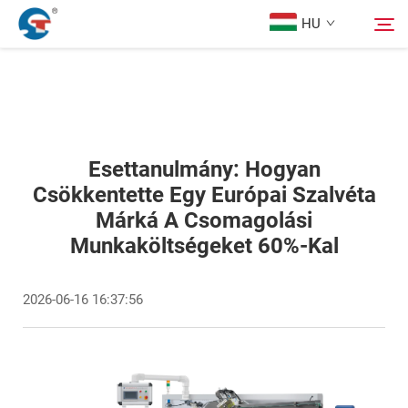
HU
Rólunk
Keresés
Termékek
Esettanulmány: Hogyan
Csökkentette Egy Európai Szalvéta
Márká A Csomagolási
Tervezési Eset
Munkaköltségeket 60%-Kal
Szolgáltatás
2026-06-16 16:37:56
Hírek
Kapcsolat