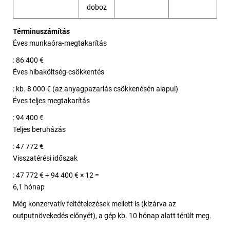
doboz
Términuszámítás
Éves munkaóra-megtakarítás
: 86 400 €
Éves hibaköltség-csökkentés
: kb. 8 000 € (az anyagpazarlás csökkenésén alapul)
Éves teljes megtakarítás
: 94 400 €
Teljes beruházás
: 47 772 €
Visszatérési időszak
: 47 772 € ÷ 94 400 € × 12 =
6,1 hónap
Még konzervatív feltételezések mellett is (kizárva az
outputnövekedés előnyét), a gép kb. 10 hónap alatt térült meg.