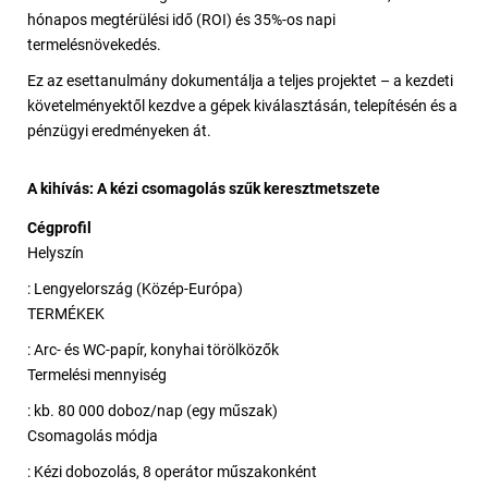
hónapos megtérülési idő (ROI) és 35%-os napi
termelésnövekedés.
Ez az esettanulmány dokumentálja a teljes projektet – a kezdeti
követelményektől kezdve a gépek kiválasztásán, telepítésén és a
pénzügyi eredményeken át.
A kihívás: A kézi csomagolás szűk keresztmetszete
Cégprofil
Helyszín
: Lengyelország (Közép-Európa)
TERMÉKEK
: Arc- és WC-papír, konyhai törölközők
Termelési mennyiség
: kb. 80 000 doboz/nap (egy műszak)
Csomagolás módja
: Kézi dobozolás, 8 operátor műszakonként