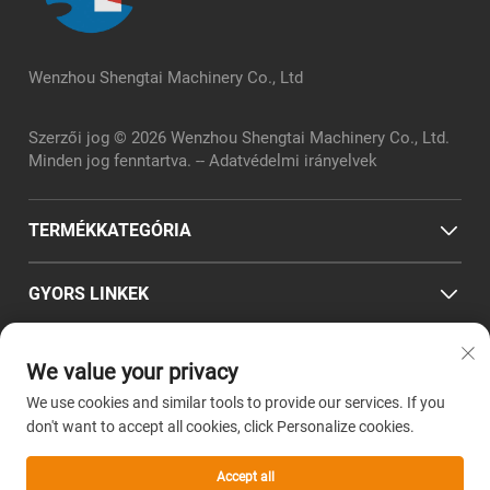
Wenzhou Shengtai Machinery Co., Ltd
Szerzői jog © 2026 Wenzhou Shengtai Machinery Co., Ltd.
Minden jog fenntartva. --
Adatvédelmi irányelvek
TERMÉKKATEGÓRIA
GYORS LINKEK
ELÉRHETŐSÉG
We value your privacy
Office add : Zhejiang prowincia, Wenzhou város, Pingyang
We use cookies and similar tools to provide our services. If you
don't want to accept all cookies, click Personalize cookies.
megye, Wanquan település, Zhenglou szabványos gyárpark,
Chuangye út 2. szám
Accept all
E-mail:
sales@wz-shengtai.com