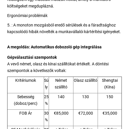
költségeket megduplázná.
Ergonómiai problémák
5. : A monoton mozgásból eredő sérülések és a fáradtsághoz
kapcsolódó hibák növelték a munkavállalói kártérítési igényeket.
A megoldás: Automatikus dobozoló gép integrálása
Gépválasztási szempontok
A vevő német, olasz és kínai szállítókat értékelt. A döntési
szempontok a következők voltak:
Kritériumok
Sú
Német
Olasz szállító
Shengtai
ly
szállító
(Kína)
Sebesség
25
140
130
150
(doboz/perc)
%
FOB Ár
30
€85,000
€72,000
€35,000
%