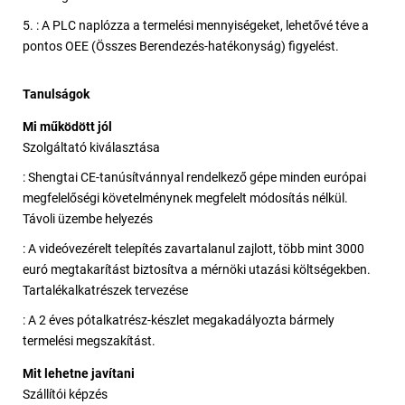
5. : A PLC naplózza a termelési mennyiségeket, lehetővé téve a
pontos OEE (Összes Berendezés-hatékonyság) figyelést.
Tanulságok
Mi működött jól
Szolgáltató kiválasztása
: Shengtai CE-tanúsítvánnyal rendelkező gépe minden európai
megfelelőségi követelménynek megfelelt módosítás nélkül.
Távoli üzembe helyezés
: A videóvezérelt telepítés zavartalanul zajlott, több mint 3000
euró megtakarítást biztosítva a mérnöki utazási költségekben.
Tartalékalkatrészek tervezése
: A 2 éves pótalkatrész-készlet megakadályozta bármely
termelési megszakítást.
Mit lehetne javítani
Szállítói képzés