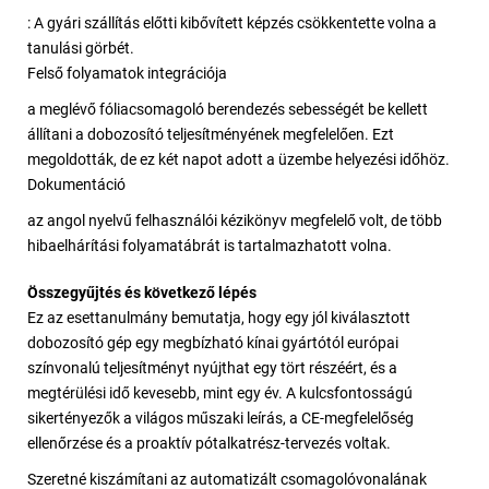
: A gyári szállítás előtti kibővített képzés csökkentette volna a
tanulási görbét.
Felső folyamatok integrációja
a meglévő fóliacsomagoló berendezés sebességét be kellett
állítani a dobozosító teljesítményének megfelelően. Ezt
megoldották, de ez két napot adott a üzembe helyezési időhöz.
Dokumentáció
az angol nyelvű felhasználói kézikönyv megfelelő volt, de több
hibaelhárítási folyamatábrát is tartalmazhatott volna.
Összegyűjtés és következő lépés
Ez az esettanulmány bemutatja, hogy egy jól kiválasztott
dobozosító gép egy megbízható kínai gyártótól európai
színvonalú teljesítményt nyújthat egy tört részéért, és a
megtérülési idő kevesebb, mint egy év. A kulcsfontosságú
sikertényezők a világos műszaki leírás, a CE-megfelelőség
ellenőrzése és a proaktív pótalkatrész-tervezés voltak.
Szeretné kiszámítani az automatizált csomagolóvonalának