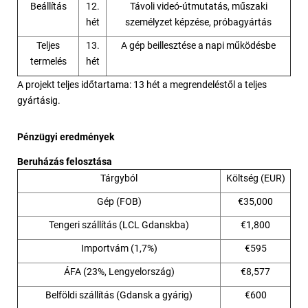
Beállítás
12.
Távoli videó-útmutatás, műszaki
hét
személyzet képzése, próbagyártás
Teljes
13.
A gép beillesztése a napi működésbe
termelés
hét
A projekt teljes időtartama: 13 hét a megrendeléstől a teljes
gyártásig.
Pénzügyi eredmények
Beruházás felosztása
Tárgyból
Költség (EUR)
Gép (FOB)
€35,000
Tengeri szállítás (LCL Gdanskba)
€1,800
Importvám (1,7%)
€595
ÁFA (23%, Lengyelország)
€8,577
Belföldi szállítás (Gdansk a gyárig)
€600