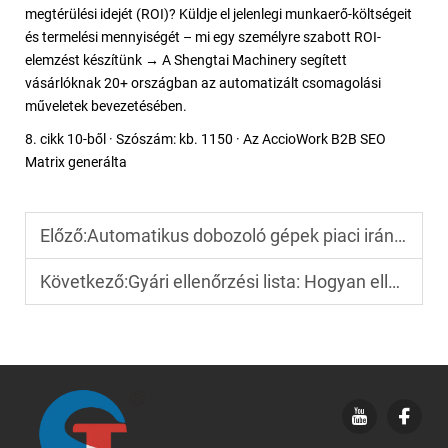
megtérülési idejét (ROI)? Küldje el jelenlegi munkaerő-költségeit
és termelési mennyiségét – mi egy személyre szabott ROI-
elemzést készítünk → A Shengtai Machinery segített
vásárlóknak 20+ országban az automatizált csomagolási
műveletek bevezetésében.
8. cikk 10-ből · Szószám: kb. 1150 · Az AccioWork B2B SEO
Matrix generálta
Előző:
Automatikus dobozoló gépek piaci irányzatai 2026-ban: Ami a globális vásárlóknak tudniuk kell
Következő:
Gyári ellenőrzési lista: Hogyan ellenőrizze egy kínai dobozoló gép szállítóját