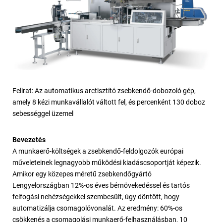
Felirat: Az automatikus arctisztító zsebkendő-dobozoló gép,
amely 8 kézi munkavállalót váltott fel, és percenként 130 doboz
sebességgel üzemel
Bevezetés
A munkaerő-költségek a zsebkendő-feldolgozók európai
műveleteinek legnagyobb működési kiadáscsoportját képezik.
Amikor egy közepes méretű zsebkendőgyártó
Lengyelországban 12%-os éves bérnövekedéssel és tartós
felfogási nehézségekkel szembesült, úgy döntött, hogy
automatizálja csomagolóvonalát. Az eredmény: 60%-os
csökkenés a csomagolási munkaerő-felhasználásban, 10